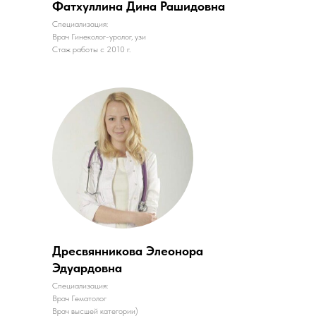
Фатхуллина Дина Рашидовна
Специализация:
Врач Гинеколог-уролог, узи
Стаж работы с 2010 г.
Дресвянникова Элеонора
Эдуардовна
Специализация:
Врач Гематолог
Врач высшей категории)