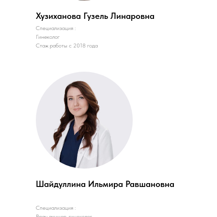
Хузиханова Гузель Линаровна
Специализация :
Гинеколог
Стаж работы с 2018 года
Шайдуллина Ильмира Равшановна
Специализация :
Врач акушер-гинеколог