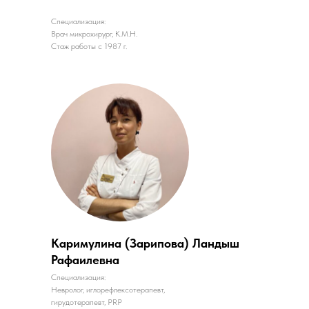
Специализация:
Врач микрохирург, К.М.Н.
Стаж работы с 1987 г.
Каримулина (Зарипова) Ландыш
Рафаилевна
Специализация:
Невролог, иглорефлексотерапевт,
гирудотерапевт, PRP