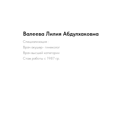
Валеева Лилия Абдулхаковна
Специализация :
Врач акушер- гинеколог
Врач высшей категории
Стаж работы с 1987 г.р.