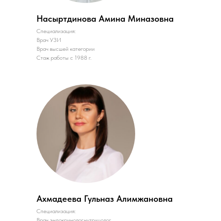
Насыртдинова Амина Миназовна
Специализация:
Врач УЗИ
Врач высшей категории
Стаж работы с 1988 г.
Ахмадеева Гульназ Алимжановна
Специализация:
Врач эндокринолог,нутрицолог