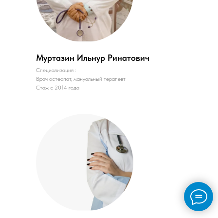
Муртазин Ильнур Ринатович
Специализация :
Врач остеопат, мануальный терапевт
Стаж с 2014 года