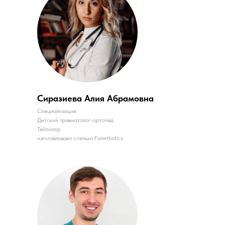
Сиразиева Алия Абрамовна
Специализация:
Детский травматолог-ортопед
Тейпиатр.
изготавливает стельки Formthotics